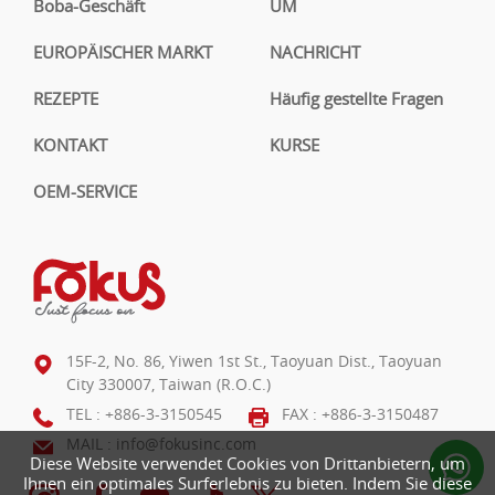
Boba-Geschäft
UM
EUROPÄISCHER MARKT
NACHRICHT
REZEPTE
Häufig gestellte Fragen
KONTAKT
KURSE
OEM-SERVICE
15F-2, No. 86, Yiwen 1st St., Taoyuan Dist., Taoyuan
City 330007, Taiwan (R.O.C.)
TEL :
+886-3-3150545
FAX : +886-3-3150487
MAIL :
info@fokusinc.com
Diese Website verwendet Cookies von Drittanbietern, um
Ihnen ein optimales Surferlebnis zu bieten. Indem Sie diese