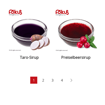
Taro-Sirup
Preiselbeersirup
1
2
3
4