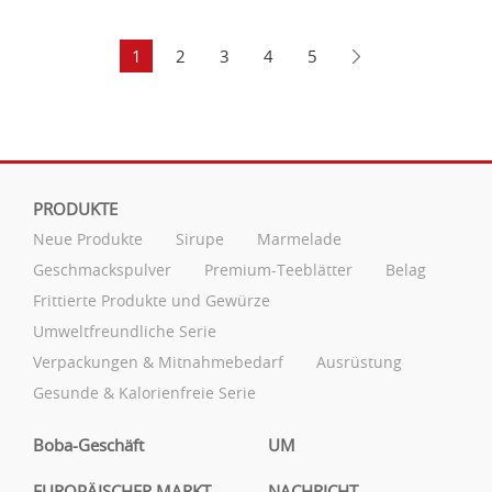
1
2
3
4
5
PRODUKTE
Neue Produkte
Sirupe
Marmelade
Geschmackspulver
Premium-Teeblätter
Belag
Frittierte Produkte und Gewürze
Umweltfreundliche Serie
Verpackungen & Mitnahmebedarf
Ausrüstung
Gesunde & Kalorienfreie Serie
Boba-Geschäft
UM
EUROPÄISCHER MARKT
NACHRICHT