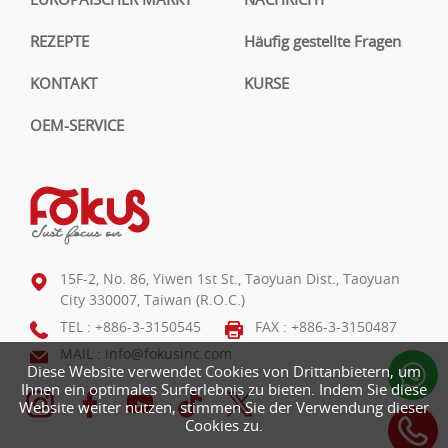
REZEPTE
Häufig gestellte Fragen
KONTAKT
KURSE
OEM-SERVICE
15F-2, No. 86, Yiwen 1st St., Taoyuan Dist., Taoyuan
City 330007, Taiwan (R.O.C.)
TEL :
+886-3-3150545
FAX : +886-3-3150487
MAIL :
info@fokusinc.com
Diese Website verwendet Cookies von Drittanbietern, um
Ihnen ein optimales Surferlebnis zu bieten. Indem Sie diese
Website weiter nutzen, stimmen Sie der Verwendung dieser
Cookies zu.