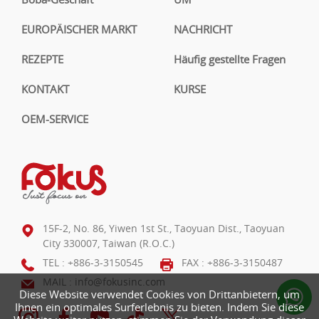
EUROPÄISCHER MARKT
NACHRICHT
REZEPTE
Häufig gestellte Fragen
KONTAKT
KURSE
OEM-SERVICE
15F-2, No. 86, Yiwen 1st St., Taoyuan Dist., Taoyuan
City 330007, Taiwan (R.O.C.)
TEL :
+886-3-3150545
FAX : +886-3-3150487
MAIL :
info@fokusinc.com
Diese Website verwendet Cookies von Drittanbietern, um
Ihnen ein optimales Surferlebnis zu bieten. Indem Sie diese