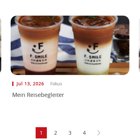
Jul 13, 2026
Fokus
Mein Reisebegleiter
1
2
3
4