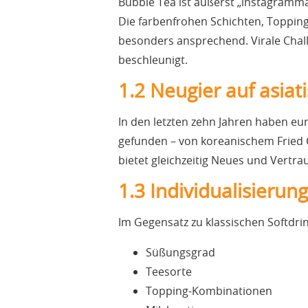
Bubble Tea ist äußerst „instagramma
Die farbenfrohen Schichten, Toppin
besonders ansprechend. Virale Chall
beschleunigt.
1.2 Neugier auf asiat
In den letzten zehn Jahren haben e
gefunden – von koreanischem Fried C
bietet gleichzeitig Neues und Vertra
1.3 Individualisierun
Im Gegensatz zu klassischen Softdr
Süßungsgrad
Teesorte
Topping-Kombinationen