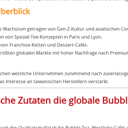
berblick
s Wachstum getragen von Gen-Z-Kultur und asiatischen Co
n von Spezial-Tee-Konzepten in Paris und Lyon.
 von Franchise-Ketten und Dessert-Cafés.
 größten globalen Märkte mit hoher Nachfrage nach Premiu
chen westliche Unternehmen zunehmend nach zuverlässigen
das Interesse an taiwanischen Herstellern verstärkt.
che Zutaten die globale Bubbl
auch der Qualitätsmaßstab für Bubble Tea. Westliche Cafés