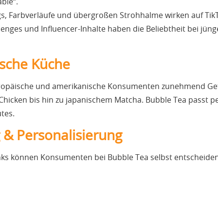
ble“.
gs, Farbverläufe und übergroßen Strohhalme wirken auf Ti
enges und Influencer-Inhalte haben die Beliebtheit bei jüng
ische Küche
uropäische und amerikanische Konsumenten zunehmend Gefa
hicken bis hin zu japanischem Matcha. Bubble Tea passt perf
utes.
g & Personalisierung
inks können Konsumenten bei Bubble Tea selbst entscheiden