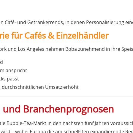
en Café- und Getränketrends, in denen Personalisierung eine
ie für Cafés & Einzelhändler
 York und Los Angeles nehmen Boba zunehmend in ihre Speise
nd
um anspricht
cks passt
 durchschnittlichen Umsatz erhöht
m und Branchenprognosen
ale Bubble-Tea-Markt in den nächsten fünf Jahren voraussich
ird – wobei Europa die am schnellsten expandierende Regi