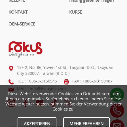
REZEPTE
Häufig gestellte Fragen
KONTAKT
KURSE
OEM-SERVICE
15F-2, No. 86, Yiwen 1st St., Taoyuan Dist., Taoyuan
City 330007, Taiwan (R.O.C.)
TEL :
+886-3-3150545
FAX : +886-3-3150487
MAIL :
info@fokusinc.com
Diese Website verwendet Cookies von Drittanbietern, um
Ihnen ein optimales Surferlebnis zu bieten. Indem Sie diese
Website weiter nutzen, stimmen Sie der Verwendung dieser
Cookies zu.
AKZEPTIEREN
MEHR ERFAHREN