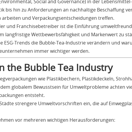
(Environmental, Social and Governance) in der Lebensmittel
stik bis hin zu Anforderungen an nachhaltige Beschaffung v
 arbeiten und Verpackungsentscheidungen treffen.
ler und Franchisebetreiber ist die Einführung umweltfreun
m langfristige Wettbewerbsfähigkeit und Markenwert zu stä
wie ESG-Trends die Bubble-Tea-Industrie verändern und war
eunternehmen immer wichtiger werden.
n the Bubble Tea Industry
nwegverpackungen wie Plastikbechern, Plastikdeckeln, Stro
dem globalem Bewusstsein für Umweltprobleme achten viel
rpackungen entsteht.
 Städte strengere Umweltvorschriften ein, die auf Einwegpla
ehmen vor mehreren wichtigen Herausforderungen: