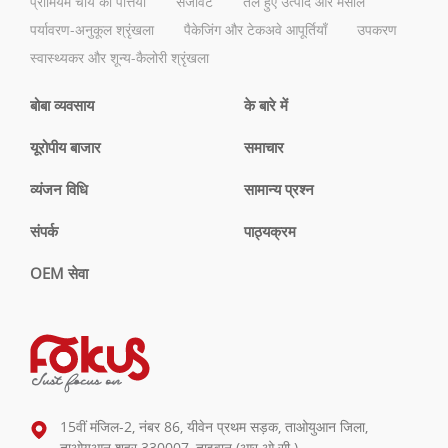
प्रीमियम चाय की पत्तियां
सजावट
तले हुए उत्पाद और मसाले
पर्यावरण-अनुकूल श्रृंखला
पैकेजिंग और टेकअवे आपूर्तियाँ
उपकरण
स्वास्थ्यकर और शून्य-कैलोरी श्रृंखला
बोबा व्यवसाय
के बारे में
यूरोपीय बाजार
समाचार
व्यंजन विधि
सामान्य प्रश्न
संपर्क
पाठ्यक्रम
OEM सेवा
15वीं मंजिल-2, नंबर 86, यीवेन प्रथम सड़क, ताओयुआन जिला,
ताओयुआन शहर 330007, ताइवान (आर.ओ.सी.)