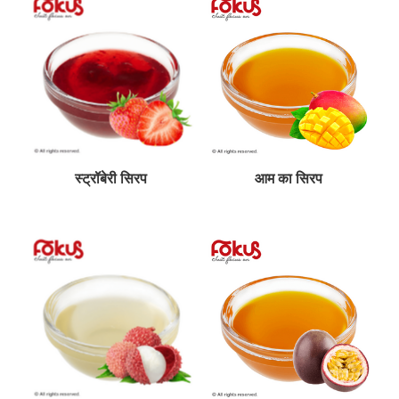
स्ट्रॉबेरी सिरप
आम का सिरप