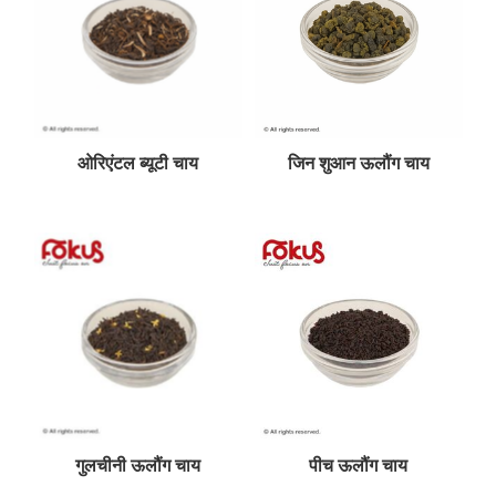
ओरिएंटल ब्यूटी चाय
जिन शुआन ऊलौंग चाय
गुलचीनी ऊलौंग चाय
पीच ऊलौंग चाय