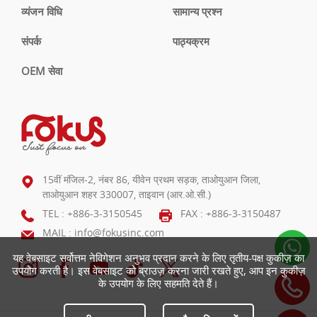
व्यंजन विधि
सामान्य प्रश्न
संपर्क
पाठ्यक्रम
OEM सेवा
15वीं मंजिल-2, नंबर 86, यीवेन प्रथम सड़क, ताओयुआन जिला,
ताओयुआन शहर 330007, ताइवान (आर.ओ.सी.)
TEL :
+886-3-3150545
FAX : +886-3-3150487
MAIL :
info@fokusinc.com
यह वेबसाइट सर्वोत्तम नेविगेशन अनुभव प्रदान करने के लिए तृतीय-पक्ष कुकीज़ का
उपयोग करती है। इस वेबसाइट को ब्राउज़ करना जारी रखते हुए, आप इन कुकीज़
के उपयोग के लिए सहमति देते हैं।