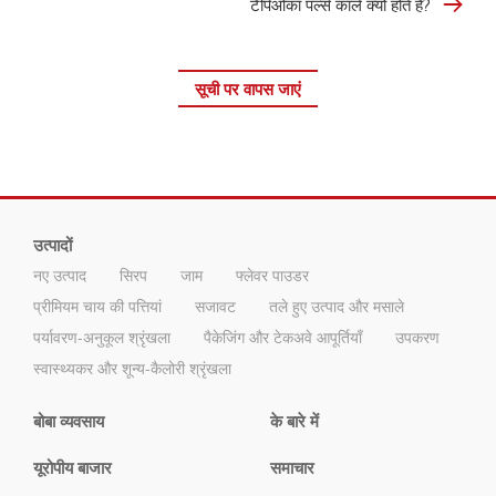
टैपिओका पर्ल्स काले क्यों होते हैं?
सूची पर वापस जाएं
उत्पादों
नए उत्पाद
सिरप
जाम
फ्लेवर पाउडर
प्रीमियम चाय की पत्तियां
सजावट
तले हुए उत्पाद और मसाले
पर्यावरण-अनुकूल श्रृंखला
पैकेजिंग और टेकअवे आपूर्तियाँ
उपकरण
स्वास्थ्यकर और शून्य-कैलोरी श्रृंखला
बोबा व्यवसाय
के बारे में
यूरोपीय बाजार
समाचार