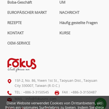
Boba-Geschäft
UM
EUROPÄISCHER MARKT
NACHRICHT
REZEPTE
Häufig gestellte Fragen
KONTAKT
KURSE
OEM-SERVICE
15F-2, No. 86, Yiwen 1st St., Taoyuan Dist., Taoyuan
City 330007, Taiwan (R.O.C.)
TEL :
+886-3-3150545
FAX : +886-3-3150487
MAIL :
info@fokusinc.com
Diese Website verwendet Cookies von Drittanbietern, um
Ihnen ein optimales Surferlebnis zu bieten. Indem Sie diese