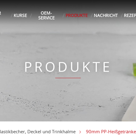
R
OEM-
KURSE
PRODUKTE
NACHRICHT
REZE
SERVICE
PRODUKTE
90mm PP-Heißgetränked
lastikbecher, Deckel und Trinkhalme