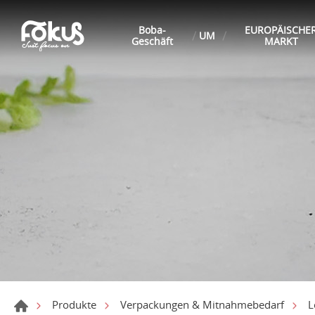
Boba-
EUROPÄISCHE
UM
Geschäft
MARKT
Produkte
Verpackungen & Mitnahmebedarf
L