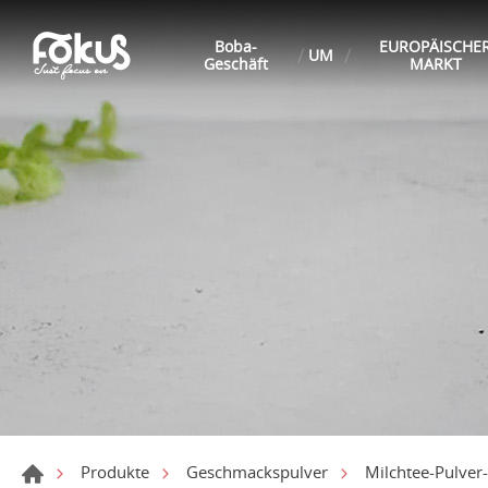
Boba-
EUROPÄISCHE
UM
Geschäft
MARKT
Produkte
Geschmackspulver
Milchtee-Pulver-