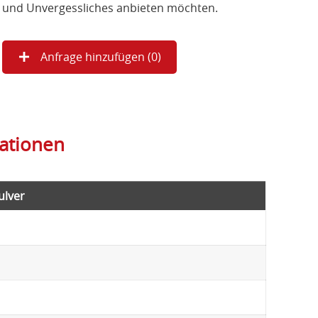
und Unvergessliches anbieten möchten.
Anfrage hinzufügen (
0
)
kationen
ulver