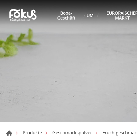
Boba-
EUROPÄISCHE
UM
Geschäft
MARKT
Produkte
Geschmackspulver
Fruchtgeschmack