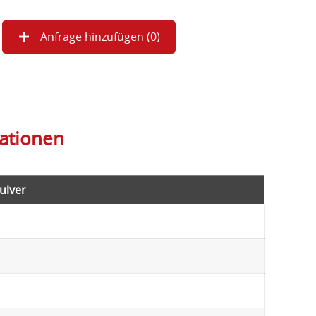
Anfrage hinzufügen (
0
)
kationen
ulver