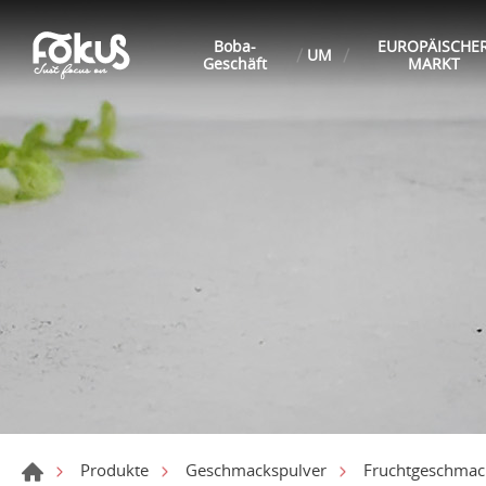
Boba-
EUROPÄISCHE
UM
Geschäft
MARKT
Produkte
Geschmackspulver
Fruchtgeschmack