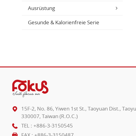
Ausrüstung
Gesunde & Kalorienfreie Serie
15F-2, No. 86, Yiwen 1st St., Taoyuan Dist., Taoy
330007, Taiwan (R.O.C.)
TEL :
+886-3-3150545
FAX : +886-3-3150487