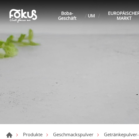
Boba-
EUROPÄISCHE
UM
Geschäft
MARKT
Produkte
Geschmackspulver
Getränkepulver-