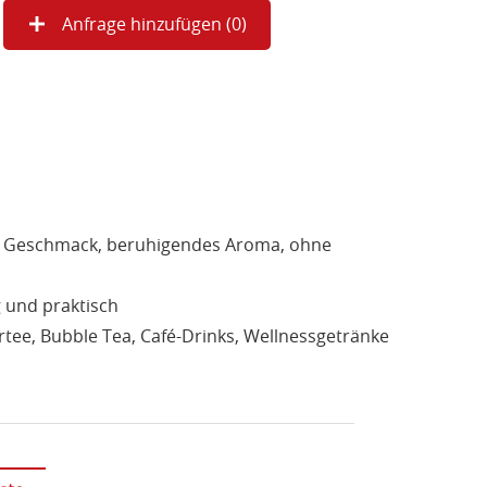
Anfrage hinzufügen (
0
)
 Geschmack, beruhigendes Aroma, ohne
g und praktisch
rtee, Bubble Tea, Café-Drinks, Wellnessgetränke