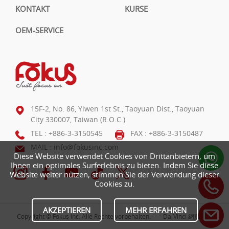
KONTAKT
KURSE
OEM-SERVICE
15F-2, No. 86, Yiwen 1st St., Taoyuan Dist., Taoyuan
City 330007, Taiwan (R.O.C.)
TEL :
+886-3-3150545
FAX : +886-3-3150487
MAIL :
info@fokusinc.com
Diese Website verwendet Cookies von Drittanbietern, um
Ihnen ein optimales Surferlebnis zu bieten. Indem Sie diese
Website weiter nutzen, stimmen Sie der Verwendung dieser
Cookies zu.
AKZEPTIEREN
MEHR ERFAHREN
Copyright © Fokus Inc. Alle Rechte vorbehalten.
Da-Vinci
網頁設計