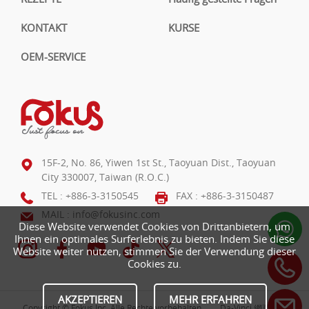
KONTAKT
KURSE
OEM-SERVICE
15F-2, No. 86, Yiwen 1st St., Taoyuan Dist., Taoyuan
City 330007, Taiwan (R.O.C.)
TEL :
+886-3-3150545
FAX : +886-3-3150487
MAIL :
info@fokusinc.com
Diese Website verwendet Cookies von Drittanbietern, um
Ihnen ein optimales Surferlebnis zu bieten. Indem Sie diese
Website weiter nutzen, stimmen Sie der Verwendung dieser
Cookies zu.
AKZEPTIEREN
MEHR ERFAHREN
Copyright © Fokus Inc. Alle Rechte vorbehalten.
Da-Vinci
網頁設計