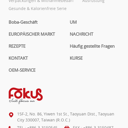
Verpackungen & Mitnahmebedarf
Ausrüstung
Gesunde & Kalorienfreie Serie
Boba-Geschäft
UM
EUROPÄISCHER MARKT
NACHRICHT
REZEPTE
Häufig gestellte Fragen
KONTAKT
KURSE
OEM-SERVICE
15F-2, No. 86, Yiwen 1st St., Taoyuan Dist., Taoyuan
City 330007, Taiwan (R.O.C.)
TEL :
+886-3-3150545
FAX : +886-3-3150487