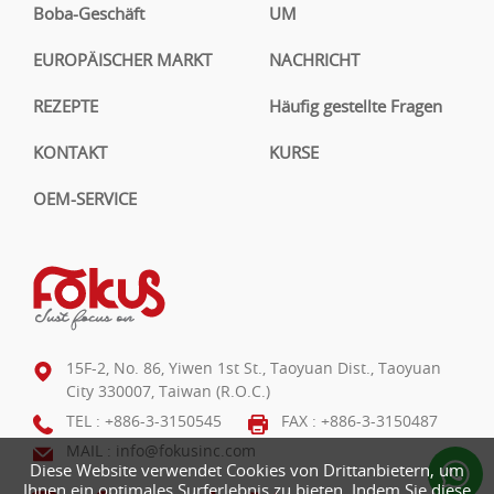
Boba-Geschäft
UM
EUROPÄISCHER MARKT
NACHRICHT
REZEPTE
Häufig gestellte Fragen
KONTAKT
KURSE
OEM-SERVICE
15F-2, No. 86, Yiwen 1st St., Taoyuan Dist., Taoyuan
City 330007, Taiwan (R.O.C.)
TEL :
+886-3-3150545
FAX : +886-3-3150487
MAIL :
info@fokusinc.com
Diese Website verwendet Cookies von Drittanbietern, um
Ihnen ein optimales Surferlebnis zu bieten. Indem Sie diese