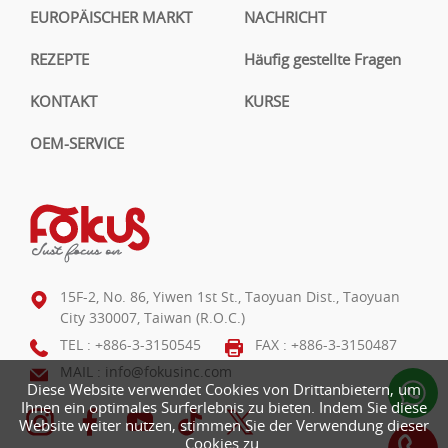
EUROPÄISCHER MARKT
NACHRICHT
REZEPTE
Häufig gestellte Fragen
KONTAKT
KURSE
OEM-SERVICE
15F-2, No. 86, Yiwen 1st St., Taoyuan Dist., Taoyuan
City 330007, Taiwan (R.O.C.)
TEL :
+886-3-3150545
FAX : +886-3-3150487
MAIL :
info@fokusinc.com
Diese Website verwendet Cookies von Drittanbietern, um
Ihnen ein optimales Surferlebnis zu bieten. Indem Sie diese
Website weiter nutzen, stimmen Sie der Verwendung dieser
Cookies zu.