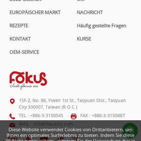
EUROPÄISCHER MARKT
NACHRICHT
REZEPTE
Häufig gestellte Fragen
KONTAKT
KURSE
OEM-SERVICE
15F-2, No. 86, Yiwen 1st St., Taoyuan Dist., Taoyuan
City 330007, Taiwan (R.O.C.)
TEL :
+886-3-3150545
FAX : +886-3-3150487
MAIL :
info@fokusinc.com
Diese Website verwendet Cookies von Drittanbietern, um
Ihnen ein optimales Surferlebnis zu bieten. Indem Sie diese
Website weiter nutzen, stimmen Sie der Verwendung dieser