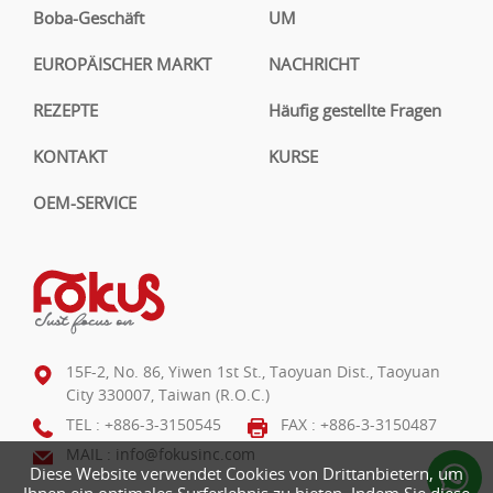
Boba-Geschäft
UM
EUROPÄISCHER MARKT
NACHRICHT
REZEPTE
Häufig gestellte Fragen
KONTAKT
KURSE
OEM-SERVICE
15F-2, No. 86, Yiwen 1st St., Taoyuan Dist., Taoyuan
City 330007, Taiwan (R.O.C.)
TEL :
+886-3-3150545
FAX : +886-3-3150487
MAIL :
info@fokusinc.com
Diese Website verwendet Cookies von Drittanbietern, um