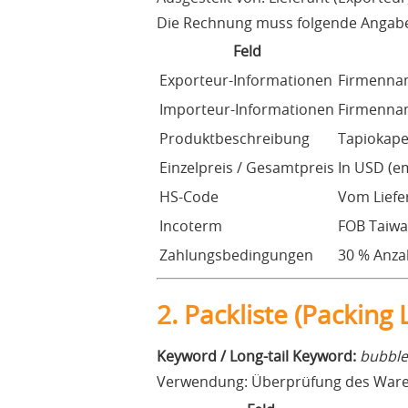
Die Rechnung muss folgende Angabe
Feld
Exporteur-Informationen
Firmennam
Importeur-Informationen
Firmennam
Produktbeschreibung
Tapiokaper
Einzelpreis / Gesamtpreis
In USD (e
HS-Code
Vom Liefer
Incoterm
FOB Taiwan
Zahlungsbedingungen
30 % Anza
2. Packliste (Packing L
Keyword / Long-tail Keyword:
bubble 
Verwendung: Überprüfung des Waren