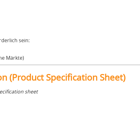
derlich sein:
che Märkte)
on (Product Specification Sheet)
cification sheet