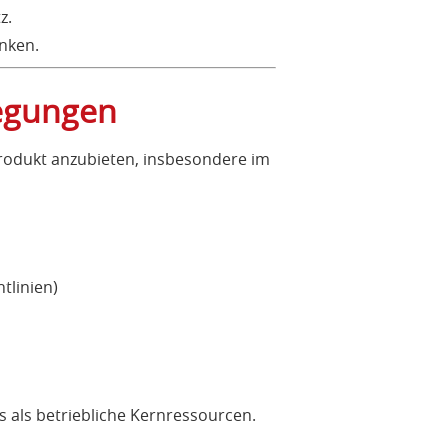
z.
nken.
legungen
Produkt anzubieten, insbesondere im
tlinien)
s als betriebliche Kernressourcen.