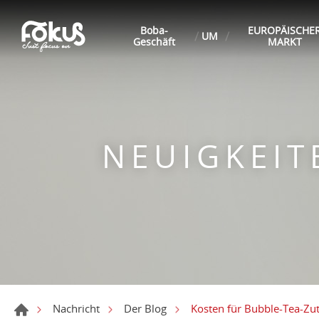
Boba-
EUROPÄISCHE
UM
Geschäft
MARKT
NEUIGKEI
Kosten für Bubble-Tea-Zu
Nachricht
Der Blog