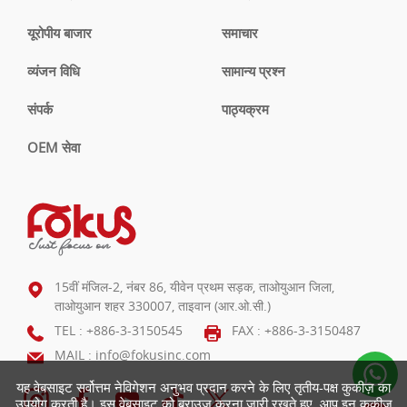
यूरोपीय बाजार
समाचार
व्यंजन विधि
सामान्य प्रश्न
संपर्क
पाठ्यक्रम
OEM सेवा
15वीं मंजिल-2, नंबर 86, यीवेन प्रथम सड़क, ताओयुआन जिला,
ताओयुआन शहर 330007, ताइवान (आर.ओ.सी.)
TEL :
+886-3-3150545
FAX : +886-3-3150487
MAIL :
info@fokusinc.com
यह वेबसाइट सर्वोत्तम नेविगेशन अनुभव प्रदान करने के लिए तृतीय-पक्ष कुकीज़ का
उपयोग करती है। इस वेबसाइट को ब्राउज़ करना जारी रखते हुए, आप इन कुकीज़