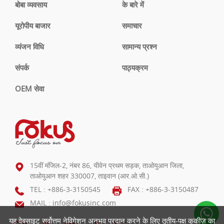
बोबा व्यवसाय
के बारे में
यूरोपीय बाजार
समाचार
व्यंजन विधि
सामान्य प्रश्न
संपर्क
पाठ्यक्रम
OEM सेवा
15वीं मंजिल-2, नंबर 86, यीवेन प्रथम सड़क, ताओयुआन जिला,
ताओयुआन शहर 330007, ताइवान (आर.ओ.सी.)
TEL :
+886-3-3150545
FAX : +886-3-3150487
MAIL :
info@fokusinc.com
यह वेबसाइट सर्वोत्तम नेविगेशन अनुभव प्रदान करने के लिए तृतीय-पक्ष कुकीज़ का