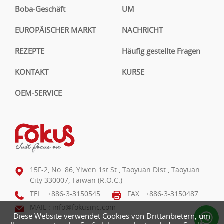
Boba-Geschäft
UM
EUROPÄISCHER MARKT
NACHRICHT
REZEPTE
Häufig gestellte Fragen
KONTAKT
KURSE
OEM-SERVICE
15F-2, No. 86, Yiwen 1st St., Taoyuan Dist., Taoyuan
City 330007, Taiwan (R.O.C.)
TEL :
+886-3-3150545
FAX : +886-3-3150487
MAIL :
info@fokusinc.com
Diese Website verwendet Cookies von Drittanbietern, um