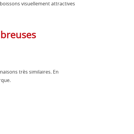
boissons visuellement attractives
mbreuses
aisons très similaires. En
rque.