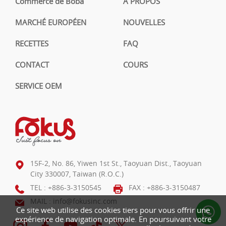
Commerce de Boba
À PROPOS
MARCHÉ EUROPÉEN
NOUVELLES
RECETTES
FAQ
CONTACT
COURS
SERVICE OEM
15F-2, No. 86, Yiwen 1st St., Taoyuan Dist., Taoyuan
City 330007, Taiwan (R.O.C.)
TEL :
+886-3-3150545
FAX : +886-3-3150487
MAIL :
info@fokusinc.com
Ce site web utilise des cookies tiers pour vous offrir une
expérience de navigation optimale. En poursuivant votre