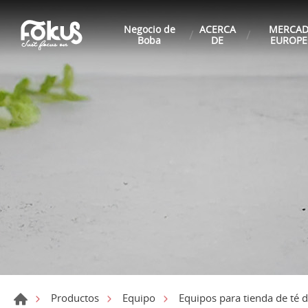
Negocio de
ACERCA
MERCA
Boba
DE
EUROP
Productos
Equipo
Equipos para tienda de té 