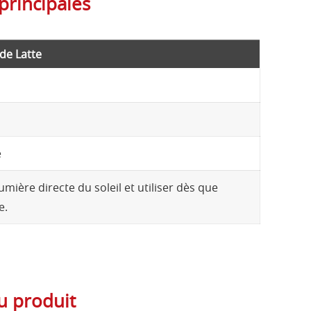
principales
de Latte
e
lumière directe du soleil et utiliser dès que
e.
u produit