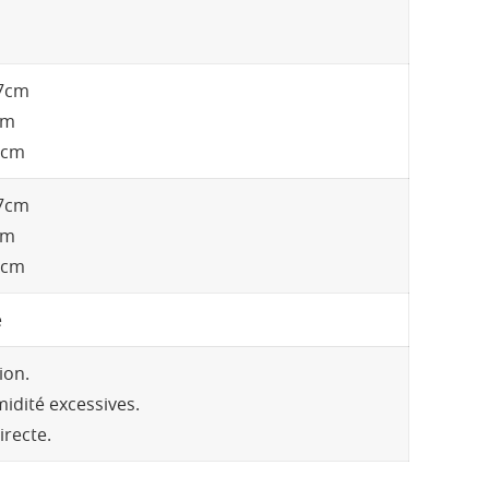
27cm
cm
6cm
27cm
cm
6cm
e
ion.
midité excessives.
irecte.