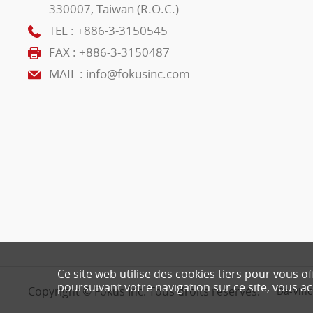
330007, Taiwan (R.O.C.)
TEL :
+886-3-3150545
FAX : +886-3-3150487
MAIL :
info@fokusinc.com
Ce site web utilise des cookies tiers pour vous o
poursuivant votre navigation sur ce site, vous acc
Copyright © Fokus Inc. Tous droits réservés.
Da-Vinc