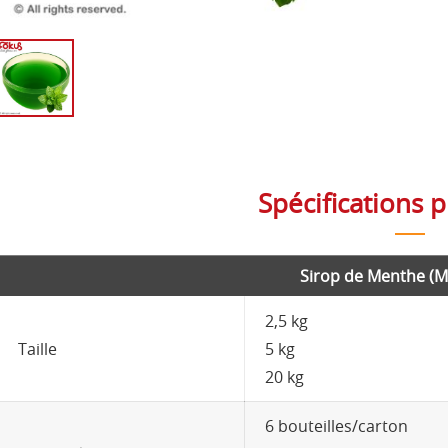
Spécifications p
Sirop de Menthe (M
2,5 kg
Taille
5 kg
20 kg
6 bouteilles/carton