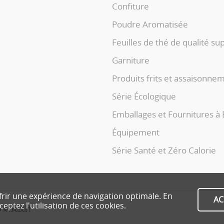
Confiture
Poudre Aromatisée
Feuilles de thé de qualité su
Garniture
Produits frits et assaisonne
Série Écologique
Emballages et Fournitures à
Équipement
Série Santé et Zéro Calorie
ffrir une expérience de navigation optimale. En
AC
eptez l'utilisation de ces cookies.
i
網頁設計