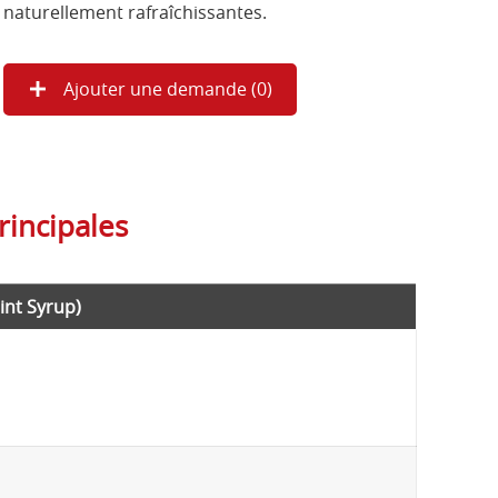
naturellement rafraîchissantes.
Ajouter une demande (
0
)
rincipales
int Syrup)