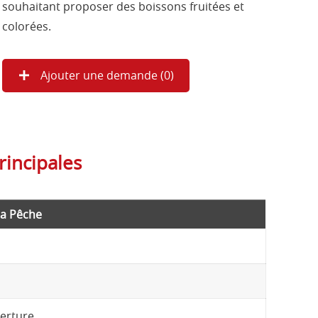
souhaitant proposer des boissons fruitées et
colorées.
Ajouter une demande (
0
)
rincipales
la Pêche
verture