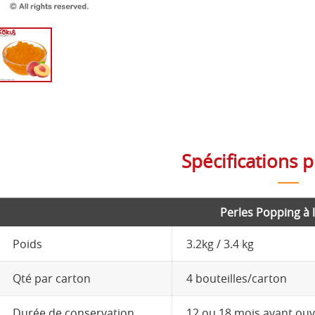
Spécifications p
Perles Popping à 
Poids
3.2kg / 3.4 kg
Qté par carton
4 bouteilles/carton
Durée de conservation
12 ou 18 mois avant ou