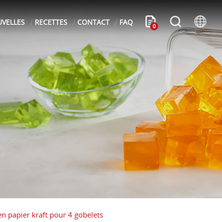
VELLES
RECETTES
CONTACT
FAQ
0
en papier kraft pour 4 gobelets