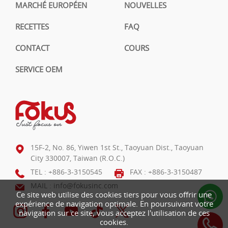
MARCHÉ EUROPÉEN
NOUVELLES
RECETTES
FAQ
CONTACT
COURS
SERVICE OEM
15F-2, No. 86, Yiwen 1st St., Taoyuan Dist., Taoyuan
City 330007, Taiwan (R.O.C.)
TEL :
+886-3-3150545
FAX : +886-3-3150487
MAIL :
info@fokusinc.com
Ce site web utilise des cookies tiers pour vous offrir une
expérience de navigation optimale. En poursuivant votre
navigation sur ce site, vous acceptez l'utilisation de ces
cookies.