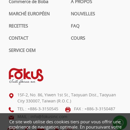
Commerce de Boba
À PROPOS
MARCHÉ EUROPÉEN
NOUVELLES
RECETTES
FAQ
CONTACT
COURS
SERVICE OEM
15F-2, No. 86, Yiwen 1st St., Taoyuan Dist., Taoyuan
City 330007, Taiwan (R.O.C.)
TEL :
+886-3-3150545
FAX : +886-3-3150487
MAIL :
info@fokusinc.com
Ce site web utilise des cookies tiers pour vous offrir une
expérience de navigation optimale. En poursuivant votre