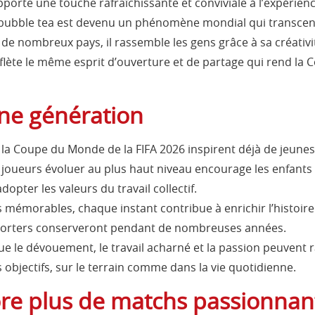
porte une touche rafraîchissante et conviviale à l’expérienc
bble tea est devenu un phénomène mondial qui transcende 
e nombreux pays, il rassemble les gens grâce à sa créativité,
flète le même esprit d’ouverture et de partage qui rend la 
ine génération
a Coupe du Monde de la FIFA 2026 inspirent déjà de jeunes 
s joueurs évoluer au plus haut niveau encourage les enfants 
pter les valeurs du travail collectif.
s mémorables, chaque instant contribue à enrichir l’histoir
pporters conserveront pendant de nombreuses années.
 le dévouement, le travail acharné et la passion peuvent ra
 objectifs, sur le terrain comme dans la vie quotidienne.
ore plus de matchs passionnan