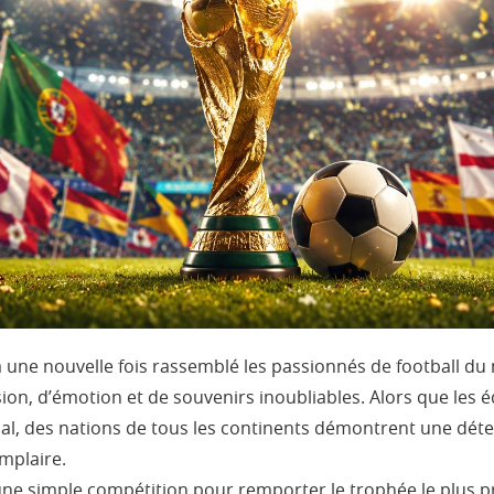
une nouvelle fois rassemblé les passionnés de football du 
, d’émotion et de souvenirs inoubliables. Alors que les éq
al, des nations de tous les continents démontrent une déte
mplaire.
ne simple compétition pour remporter le trophée le plus pres