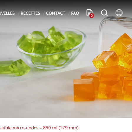
VELLES
RECETTES
CONTACT
FAQ
0
patible micro-ondes – 850 ml (179 mm)