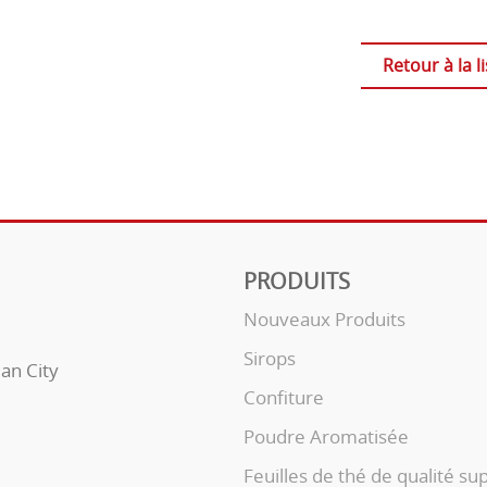
Retour à la li
PRODUITS
Nouveaux Produits
Sirops
uan City
Confiture
Poudre Aromatisée
Feuilles de thé de qualité su